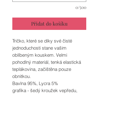
0/500
Přidat do košíku
Tričko, které se díky své čisté
jednoduchosti stane vašim
oblíbeným kouskem. Velmi
pohodlný materiál, tenká elastická
teplákovina, začištěna pouze
obnitkou.
Bavlna 95%, Lycra 5%
grafika - šedý kroužek vepředu,
puntík vzadu - transferová folie
tepelně fixována
INFORMACE O DODÁNÍ
Protože jsme malá šicí dílna, nejsme