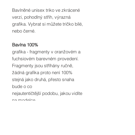
Bavlněné unisex triko ve zkrácené
verzi, pohodlný střih, výrazná
grafika. Vybrat si můžete tričko bílé,
nebo černé.
Bavlna 100%
grafika - fragmenty v oranžovém a
fuchsiovém barevném provedení.
Fragmenty jsou stříhány ručně,
žádná grafika proto není 100%
stejná jako druhá, přesto snaha
bude o co
nejautentičtější podobu, jakou vidíte
na modelce.
Modelka měří 158cm, míry 90/70/90,
má na sobě velikost S
INFORMACE O DODÁNÍ