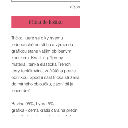
0/500
Přidat do košíku
Tričko, které se díky svému
jednoduchému střihu a výraznou
grafikou stane vašim oblíbeným
kouskem. Kvalitní, příjemný
materiál, tenká elastická French
terry teplákovina, začištěna pouze
obnitkou. Spodní část trička střižena
do mírného obloučku, zádní díl je
lehce delší.
Bavlna 95%, Lycra 5%
grafika - černá kratší čára na přední
straně - transferová folie tepelně
fixována