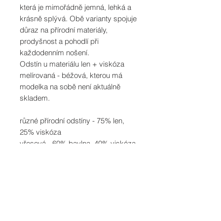
která je mimořádně jemná, lehká a
krásně splývá. Obě varianty spojuje
důraz na přírodní materiály,
prodyšnost a pohodlí při
každodenním nošení.
Odstín u materiálu len + viskóza
melírovaná - béžová, kterou má
modelka na sobě není aktuálně
skladem.
různé přírodní odstíny - 75% len,
25% viskóza
vřesová - 60% bavlna, 40% viskóza
Modelka ve lněném měří 176cm,
míry 81/63/91, má na sobě velikost
S.
Modelka ve vřesovém měří 171cm,
míry 77/61/91, má na sobě velikost