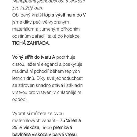
Nenápadná jednoduchost s lehkostí
pro každý den.
Oblíbený kratší
top s výstřihem do V
jsme díky pečlivě vybraným
materiálům a tlumeným přírodním
odstínům zařadili také do kolekce
TICHÁ ZAHRADA
.
Volný střih do tvaru A
podtrhuje
čistou, ležérní eleganci a poskytuje
maximální pohodlí během teplých
letních dnů. Díky své jednoduchosti
se zároveň snadno stává i základní
vrstvou pro vrstvení v chladnějším
období.
Vybrat si můžete ze dvou
materiálových variant –
75 % len a
25 % viskóza
, nebo
prémiová
bavlněná viskóza v barvě vřesu
,