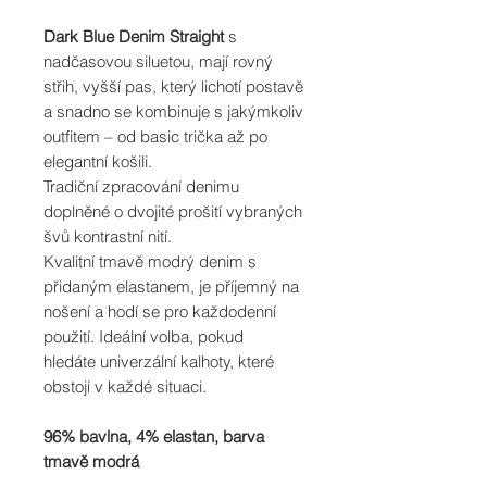
Dark Blue Denim Straight
s
nadčasovou siluetou, mají rovný
střih, vyšší pas, který lichotí postavě
a snadno se kombinuje s jakýmkoliv
outfitem – od basic trička až po
elegantní košili.
Tradiční zpracování denimu
doplněné o dvojité prošití vybraných
švů kontrastní nití.
Kvalitní tmavě modrý denim s
přidaným elastanem, je příjemný na
nošení a hodí se pro každodenní
použití. Ideální volba, pokud
hledáte univerzální kalhoty, které
obstojí v každé situaci.
96% bavlna, 4% elastan, barva
tmavě modrá
Modelka měří 180cm, míry 83/70/95,