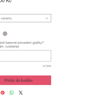
Cena
00 Kč
 variantu
 jiné barevné provedení grafiky?
m. (volitelné)
0/500
Přidat do košíku