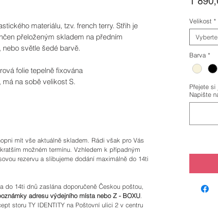
1 890,
Velikost
*
tického materiálu, tzv. french terry. Střih je
končen přeloženým skladem na předním
Vyberte
é, nebo světle šedé barvě.
Barva
*
rová folie tepelně fixována
 má na sobě velikost S.
Přejete si
Napište ná
hopni mít vše aktuálně skladem. Rádi však pro Vás
ejkratším možném termínu. Vzhledem k případným
vou rezervu a slibujeme dodání maximálně do 14ti
a do 14ti dnů zaslána doporučeně Českou poštou,
poznámky adresu výdejního místa nebo Z - BOXU
.
t storu TY IDENTITY na Poštovní ulici 2 v centru