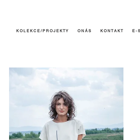
K O L E K C E / P R O J E K T Y
O N Á S
K O N T A K T
E - 