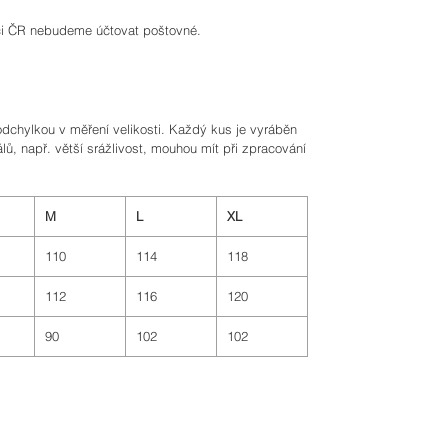
ci ČR nebudeme účtovat poštovné.
odchylkou v měření velikosti. Každý kus je vyráběn
álů, např. větší srážlivost, mouhou mít při zpracování
M
L
XL
110
114
118
112
116
120
90
102
102