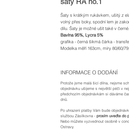
šaty RA no.1
Šaty s krátkým rukávkem, ušitý z elas
volný přes boky, spodní lem je za
dílu. Šaty je možné ušít také v čern
Bavlna 95%, Lycra 5%
grafika - černá šikmá čárka - transfe
Modelka měří 163cm, míry 80/60/79,
INFORMACE O DODÁNÍ
Protože jsme malá šicí dílna, nejsme sc
objednávku ušijeme s největší péčí v n
předchozím objednávkám si dáváme časo
dnů.
Po uhrazení platby Vám bude objednávk
službou Zásilkovna -
prosím uveďte do 
Nebo můžete vyzvednout osobně v concep
Ostravy.